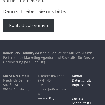
vornehmen lassen.
Dann schreiben Sie uns bitte:
Kontakt aufnehmen
handbuch-usability.de
ist ein Service der M8 SYNN GmbH,
Performance Marketing Agentur und Spezialist für Onsite
Optimierung (SEO und UX)
M8 SYNN GmbH
Telefon: 0821/99
Kontakt
Friedrich-Deffner-
97 41 40
Datenschutz
Straße 34
E-Mail:
Impressum
86163 Augsburg
info[at]m8synn.de
Web:
www.m8synn.de
Corona
Schnelltests