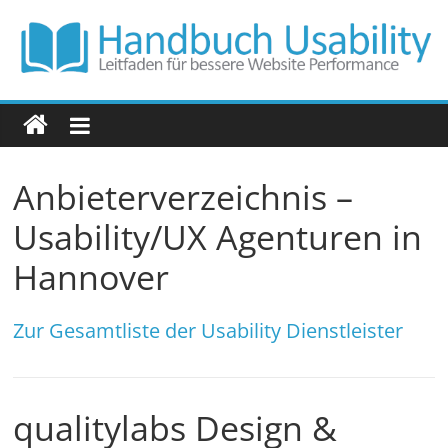
Zum
Inhalt
springen
Handbuch
Usability
Anbieterverzeichnis –
Leitfaden
für
Usability/UX Agenturen in
bessere
Hannover
Website
Performance
Zur Gesamtliste der Usability Dienstleister
qualitylabs Design &