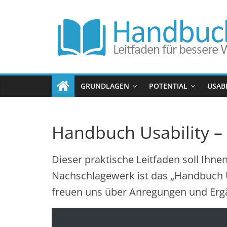
Zum
Handbuch
Inhalt
springen
Usability
Leitfaden
für
GRUNDLAGEN
POTENTIAL
USAB
bessere
Website
Performance
Handbuch Usability – 
Dieser praktische Leitfaden soll Ihne
Nachschlagewerk ist das „Handbuch Us
freuen uns über Anregungen und Erg