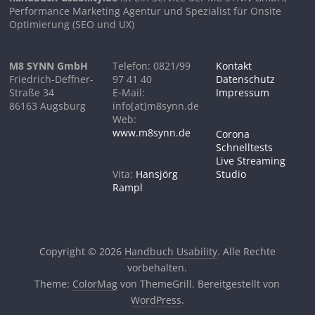
Performance Marketing Agentur und Spezialist für Onsite
Optimierung (SEO und UX)
M8 SYNN GmbH
Telefon: 0821/99
Kontakt
Friedrich-Deffner-
97 41 40
Datenschutz
Straße 34
E-Mail:
Impressum
86163 Augsburg
info[at]m8synn.de
Web:
www.m8synn.de
Corona
Schnelltests
Live Streaming
Vita:
Hansjörg
Studio
Rampl
Copyright © 2026
Handbuch Usability
. Alle Rechte
vorbehalten.
Theme:
ColorMag
von ThemeGrill. Bereitgestellt von
WordPress
.