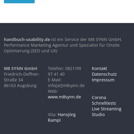
handbuch-usability.de
ist ein Service der M8 SYNN GmbH,
Performance Marketing Agentur und Spezialist für Onsite
Optimierung (SEO und UX)
M8 SYNN GmbH
Telefon: 0821/99
Kontakt
Friedrich-Deffner-
97 41 40
Datenschutz
Straße 34
E-Mail:
Impressum
86163 Augsburg
info[at]m8synn.de
Web:
www.m8synn.de
Corona
Schnelltests
Live Streaming
Vita:
Hansjörg
Studio
Rampl