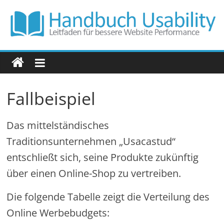
Zum
Inhalt
springen
Handbuch
Usability
Fallbeispiel
Leitfaden
für
Das mittelständisches
bessere
Website
Traditionsunternehmen „Usacastud“
Performance
entschließt sich, seine Produkte zukünftig
über einen Online-Shop zu vertreiben.
Die folgende Tabelle zeigt die Verteilung des
Online Werbebudgets: