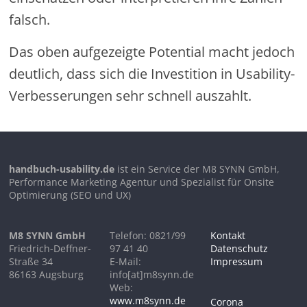
falsch.
Das oben aufgezeigte Potential macht jedoch
deutlich, dass sich die Investition in Usability-
Verbesserungen sehr schnell auszahlt.
handbuch-usability.de
ist ein Service der M8 SYNN GmbH,
Performance Marketing Agentur und Spezialist für Onsite
Optimierung (SEO und UX)
M8 SYNN GmbH
Telefon: 0821/99
Kontakt
Friedrich-Deffner-
97 41 40
Datenschutz
Straße 34
E-Mail:
Impressum
86163 Augsburg
info[at]m8synn.de
Web:
www.m8synn.de
Corona