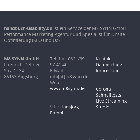
handbuch-usability.de
ist ein Service der M8 SYNN GmbH,
Performance Marketing Agentur und Spezialist für Onsite
Optimierung (SEO und UX)
M8 SYNN GmbH
Telefon: 0821/99
Kontakt
Friedrich-Deffner-
97 41 40
Datenschutz
Straße 34
E-Mail:
Impressum
86163 Augsburg
info[at]m8synn.de
Web:
www.m8synn.de
Corona
Schnelltests
Live Streaming
Vita:
Hansjörg
Studio
Rampl