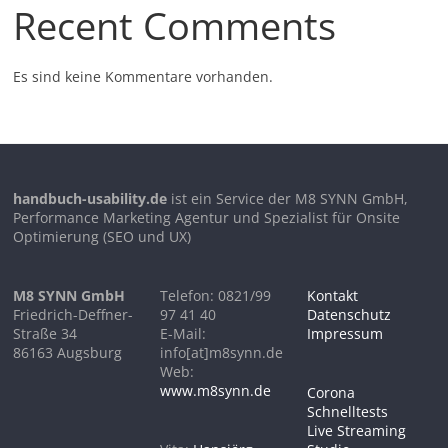
Recent Comments
Es sind keine Kommentare vorhanden.
handbuch-usability.de
ist ein Service der M8 SYNN GmbH,
Performance Marketing Agentur und Spezialist für Onsite
Optimierung (SEO und UX)
M8 SYNN GmbH
Telefon: 0821/99
Kontakt
Friedrich-Deffner-
97 41 40
Datenschutz
Straße 34
E-Mail:
Impressum
86163 Augsburg
info[at]m8synn.de
Web:
www.m8synn.de
Corona
Schnelltests
Live Streaming