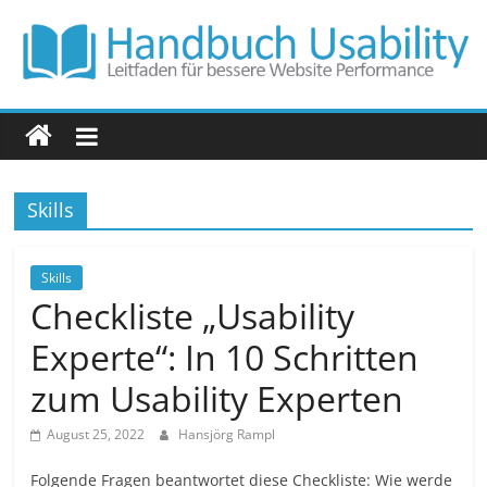
Zum
Inhalt
springen
Handbuch
Usability
Skills
Leitfaden
für
bessere
Skills
Website
Checkliste „Usability
Performance
Experte“: In 10 Schritten
zum Usability Experten
August 25, 2022
Hansjörg Rampl
Folgende Fragen beantwortet diese Checkliste: Wie werde